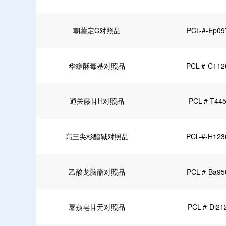
朝藿定C对照品
PCL-#-Ep09
华蟾酥毒基对照品
PCL-#-C112
通关藤苷H对照品
PCL-#-T44
高三尖杉酯碱对照品
PCL-#-H123
乙酸龙脑酯对照品
PCL-#-Ba95
薯蓣皂苷元对照品
PCL-#-Di21