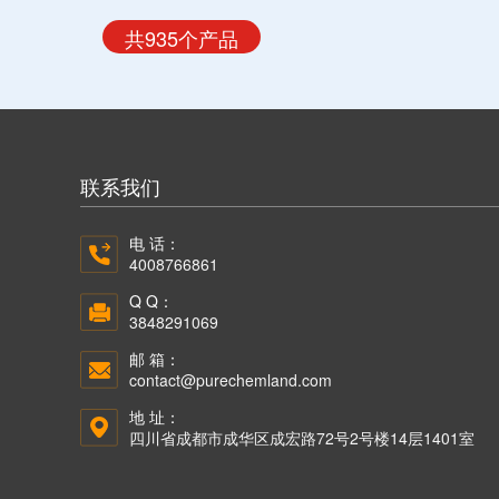
共935个产品
联系我们
电 话：
4008766861
Q Q：
3848291069
邮 箱：
contact@purechemland.com
地 址：
四川省成都市成华区成宏路72号2号楼14层1401室