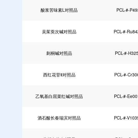
酸浆苦味素L对照品
PCL-#-P49
吴茱萸次碱对照品
PCL-#-Ru84
刺桐碱对照品
PCL-#-H32
西红花苷Ⅱ对照品
PCL-#-Cr30
乙氧基白屈菜红碱对照品
PCL-#-Ee00
酒石酸长春瑞滨对照品
PCL-#-V103