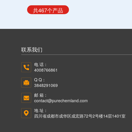
共467个产品
联系我们
电 话：
4008766861
Q Q：
3848291069
邮 箱：
contact@purechemland.com
地 址：
四川省成都市成华区成宏路72号2号楼14层1401室