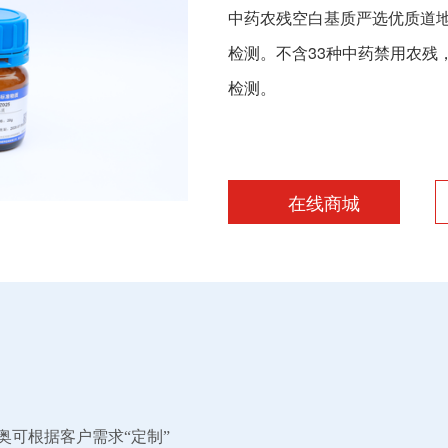
中药农残空白基质严选优质道
检测。不含33种中药禁用农残
检测。
在线商城
奥可根据客户
需求
“定制”